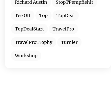
Richard Austin
StopTPempfiehlt
Tee Off
Top
TopDeal
TopDealStart
TravelPro
TravelProTrophy
Turnier
Workshop
Wollen Sie stets über die neuesten
Angebote und Geheimtipps informiert