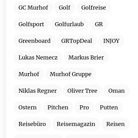
GC Murhof
Golf
Golfreise
Golfsport
Golfurlaub
GR
Greenboard
GRTopDeal
INJOY
Lukas Nemecz
Markus Brier
Murhof
Murhof Gruppe
Niklas Regner
Oliver Tree
Oman
Ostern
Pitchen
Pro
Putten
Reisebüro
Reisemagazin
Reisen