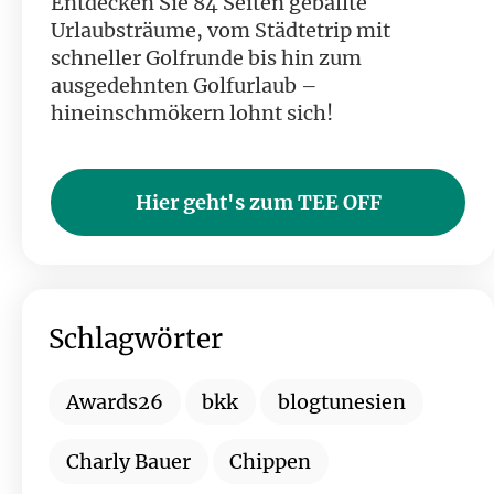
Entdecken Sie 84 Seiten geballte
Urlaubsträume, vom Städtetrip mit
schneller Golfrunde bis hin zum
ausgedehnten Golfurlaub –
hineinschmökern lohnt sich!
Hier geht's zum TEE OFF
Schlagwörter
Awards26
bkk
blogtunesien
Charly Bauer
Chippen