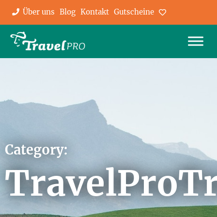
Über uns
Blog
Kontakt
Gutscheine
Favoriten
Category:
TravelProT