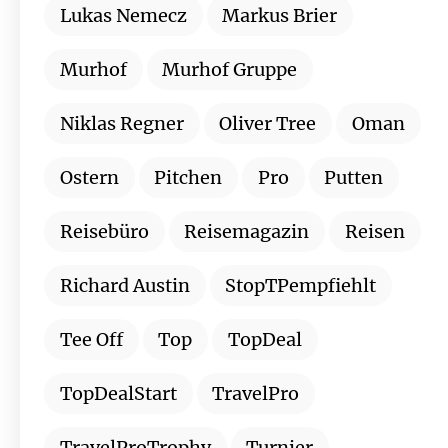
Lukas Nemecz
Markus Brier
Murhof
Murhof Gruppe
Niklas Regner
Oliver Tree
Oman
Ostern
Pitchen
Pro
Putten
Reisebüro
Reisemagazin
Reisen
Richard Austin
StopTPempfiehlt
Tee Off
Top
TopDeal
TopDealStart
TravelPro
TravelProTrophy
Turnier