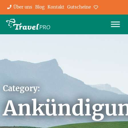
Über uns
Blog
Kontakt
Gutscheine
Favoriten
Category:
Ankündigu