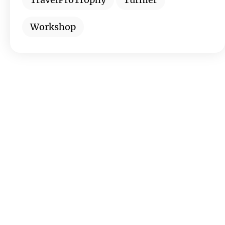
Workshop
Wollen Sie stets über die neuesten
Angebote und Geheimtipps informiert
werden? Abonnieren Sie unseren
Newsletter und bleiben Sie am Ball.
Jetzt anmelden