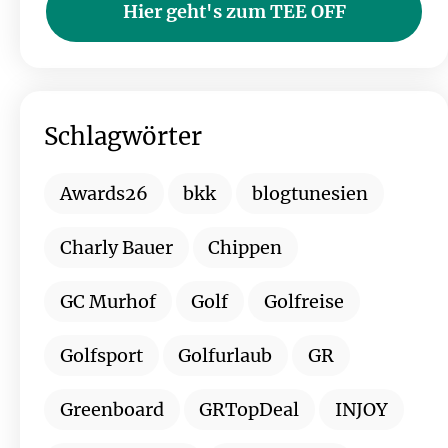
Hier geht's zum TEE OFF
Schlagwörter
Awards26
bkk
blogtunesien
Charly Bauer
Chippen
GC Murhof
Golf
Golfreise
Golfsport
Golfurlaub
GR
Greenboard
GRTopDeal
INJOY