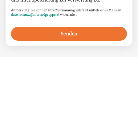
und ihrer Speicherung zur Verwertung zu.
Anmerkung: Sie können Ihre Zustimmung jederzeit mittels eines Mails an
datenschutz@murhofgruppe.at
widerrufen.
Senden
Wollen Sie stets über die neuesten
Angebote und Geheimtipps informiert
werden? Abonnieren Sie unseren
Newsletter und bleiben Sie am Ball.
Jetzt anmelden