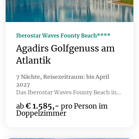
Service erwarten. Auch abseits des
Platzes überzeugt das Long Beach mit
großzügigen Zimmern, erstklassiger
Gastronomie und einem stilvollen
Ambiente – ideal für Golfer, die mehr
Iberostar Waves Founty Beach****
suchen als nur eine Runde.
Agadirs Golfgenuss am
Atlantik
7 Nächte, Reisezeitraum: bis April
2027
Das Iberostar Waves Founty Beach in
Agadir besticht durch seine
€ 1.585,-
ab
pro Person im
hervorragende Lage direkt am
Doppelzimmer
weitläufigen Sandstrand, ideal für
einen entspannten Urlaub am Meer.
Die Anlage bietet eine perfekte
Kombination aus Erholung und