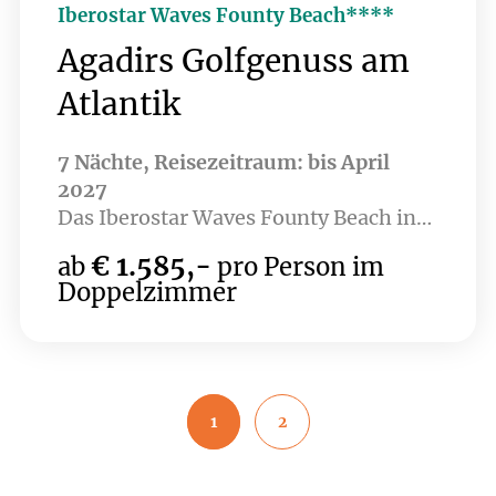
Iberostar Waves Founty Beach****
Agadirs Golfgenuss am
Atlantik
7 Nächte, Reisezeitraum: bis April
2027
Das Iberostar Waves Founty Beach in
Agadir besticht durch seine
€ 1.585,-
ab
pro Person im
hervorragende Lage direkt am
Doppelzimmer
weitläufigen Sandstrand, ideal für
einen entspannten Urlaub am Meer.
Die Anlage bietet eine perfekte
Kombination aus Erholung und
Aktivität. In unmittelbarer Nähe finden
1
2
Gäste erstklassige Golfplätze, die
Golfer aller Erfahrungsstufen
einladen, ihre Technik zu verbessern