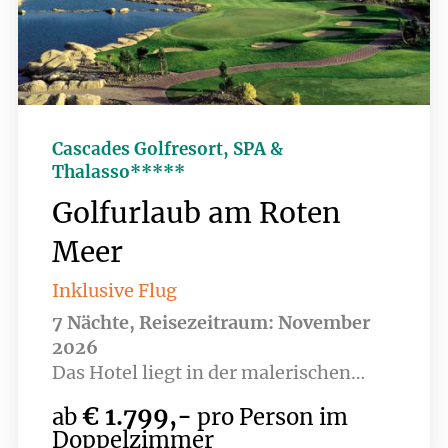
auch bereits 9 Loch des brandneuen
Golfplatzes Hidden Cove bespielbar -
ab dem Jahr 2027 sorgen dann zwei
18-Loch Plätze für perfektes
Golfvergnügen.
Cascades Golfresort, SPA &
Thalasso*****
Golfurlaub am Roten
Meer
Inklusive Flug
7 Nächte, Reisezeitraum: November
2026
Das Hotel liegt in der malerischen
Soma Bay, direkt am Roten Meer, und
€ 1.799,-
ab
pro Person im
bietet eine perfekte Kombination aus
Doppelzimmer
Erholung und Aktivität. Umgeben von