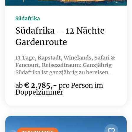
Südafrika
Südafrika – 12 Nächte
Gardenroute
13 Tage, Kapstadt, Winelands, Safari &
Fancourt, Reisezeitraum: Ganzjährig
Südafrika ist ganzjährig zu bereisen
und speziell der Süden mit der
€ 2.785,-
ab
pro Person im
berühmten „Garden Route“ zwischen
Doppelzimmer
Kapstadt und Port Elisabeth ist ein
Paradies für Golfer. Aber auch für all
jene, welche die einzigartige Fauna
und Flora sowie die Gastfreundschaft
Südafrikas zu schätzen wissen. Das
Land verfügt über mehr als 500