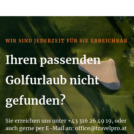
und die atemberaubende
Küstenlandschaft zu genießen. Hier
lässt sich Golf mit entspannenden
Momenten am Strand hervorragend
verbinden.
WIR SIND JEDERZEIT FÜR SIE ERREICHBAR
Ihren passenden
Golfurlaub nicht
gefunden?
Sie erreichen uns unter +43 316 26 49 19, oder
auch gerne per E-Mail an: office@travelpro.at