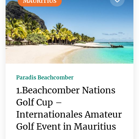
MAURITIUS
Golfplätze und beheimatet einige der
Besten Golfanlagen der Welt.
Unterkünfte aller Preiskategorien
sowie geringe Nebenkosten machen
dieses Land für Urlauber zusätzlich
attraktiv. Diese Reise ist perfekt für
Südafrika Einsteiger und vermittelt die
Highlights und einige der Besten
Golfplätze des Landes.
Paradis Beachcomber
1.Beachcomber Nations
Golf Cup –
Internationales Amateur
Golf Event in Mauritius