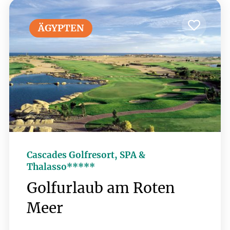
Aktivität. In unmittelbarer Nähe finden
Gäste erstklassige Golfplätze, die
ÄGYPTEN
Golfer aller Erfahrungsstufen
einladen, ihre Technik zu verbessern
und die atemberaubende
Küstenlandschaft zu genießen. Hier
lässt sich Golf mit entspannenden
Momenten am Strand hervorragend
verbinden.
Cascades Golfresort, SPA &
Thalasso*****
Golfurlaub am Roten
Meer