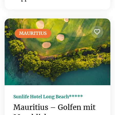
atemberaubender Natur, lässt sich hier
nicht nur die Ruhe genießen, sondern
auch auf einem erstklassigen Golfplatz
spielen. Der Soma Bay Golf Club, ein
Gary Player Design 18-Loch
MAURITIUS
Championship Course mit seinen
spektakulären Ausblicken auf das Meer
und die Wüste verspricht ein
einzigartiges Golferlebnis. Aktuell sind
auch bereits 9 Loch des brandneuen
Golfplatzes Hidden Cove bespielbar -
ab dem Jahr 2027 sorgen dann zwei
18-Loch Plätze für perfektes
Golfvergnügen.
Sunlife Hotel Long Beach*****
Mauritius – Golfen mit