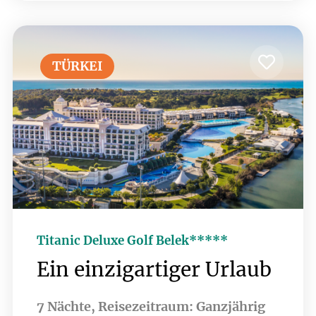
direkt am Meer. Cullinan Golf – das
bedeutet zwei 18-Loch Championship
Plätze direkt am Hotel: Aspendos
Course und Olympos Course. Der
TÜRKEI
Olympos Course liegt zwischen Fluss
und Meer und Konsumationen im
Clubhaus gehören zum all inclusive
Angebot dazu.
Titanic Deluxe Golf Belek*****
Ein einzigartiger Urlaub
7 Nächte, Reisezeitraum: Ganzjährig