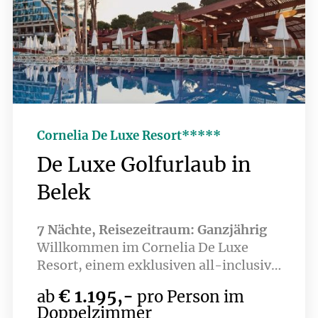
Cornelia De Luxe Resort*****
De Luxe Golfurlaub in
Belek
7 Nächte, Reisezeitraum: Ganzjährig
Willkommen im Cornelia De Luxe
Resort, einem exklusiven all-inclusive
Strandhotel, das Ihnen alles bietet,
€ 1.195,-
ab
pro Person im
was Sie für einen angenehmen und
Doppelzimmer