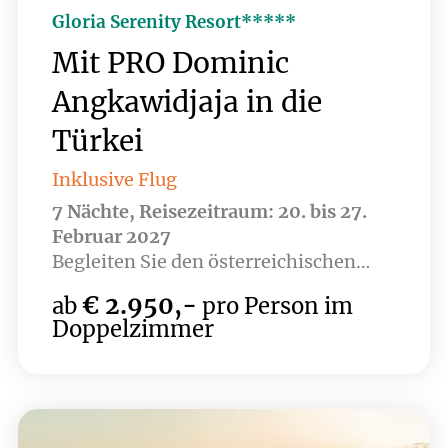
Gloria Serenity Resort*****
Mit PRO Dominic
Angkawidjaja in die
Türkei
Inklusive Flug
7 Nächte, Reisezeitraum: 20. bis 27.
Februar 2027
Begleiten Sie den österreichischen
Nationalteam Head Coach Dominic
€ 2.950,-
ab
pro Person im
Angkawidjaja nach Belek. Das Gloria
Doppelzimmer
Serenity Resort in Belek ist der
Inbegriff für Luxus und ein Paradies
für Golfer die mehr erwarten. Mit den
hauseigenen 18-Loch Championship
Plätzen Gloria Old & New und der 9-