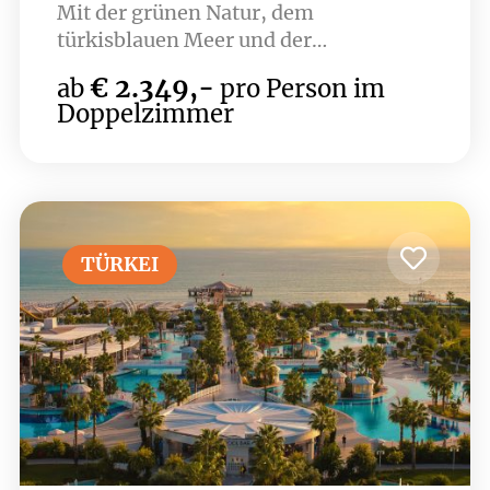
Mit der grünen Natur, dem
türkisblauen Meer und der
spektakulären Aussicht direkt neben
€ 2.349,-
ab
pro Person im
dem Fluss Beşgöz, der für seine blauen
Doppelzimmer
Krabben berühmt ist, ist es die
besondere Adresse für einen
einzigartigen und unvergesslichen
Urlaub.
TÜRKEI