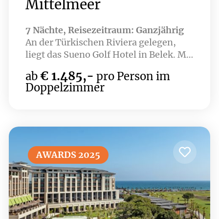
Mittelmeer
7 Nächte, Reisezeitraum: Ganzjährig
An der Türkischen Riviera gelegen,
liegt das Sueno Golf Hotel in Belek. Mit
zwei 18-Loch-Championship-
€ 1.485,-
ab
pro Person im
Golfplätzen Sueno Dunes & Sueno
Doppelzimmer
Pines sowie einem breiten Angebot an
Freizeitaktivitäten kommen Golfer
und Sportler hier auf Ihre Kosten.
AWARDS 2025