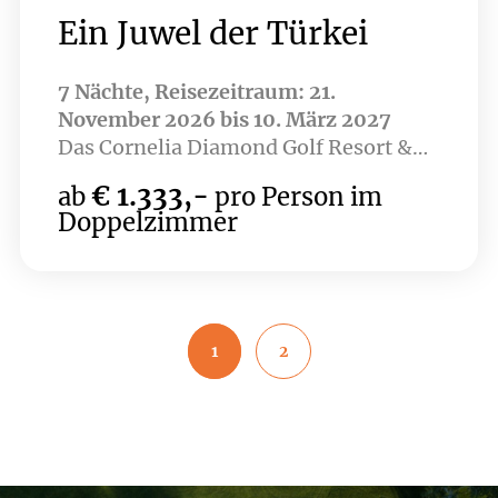
Ein Juwel der Türkei
7 Nächte, Reisezeitraum: 21.
November 2026 bis 10. März 2027
Das Cornelia Diamond Golf Resort &
Spa ist ein exklusives 5-Sterne-Resort
€ 1.333,-
ab
pro Person im
an der sonnigen türkischen Riviera,
Doppelzimmer
das bei Golfern höchsten Anklang
findet. Eingebettet in die mediterrane
Landschaft von Belek, bietet das Hotel
direkten Zugang zum renommierten
Cornelia Golf Club mit seinem 27-
1
2
Loch-Golfplatz, entworfen von
Golflegende Sir Nick Faldo.