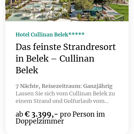
Hotel Cullinan Belek*****
Das feinste Strandresort
in Belek – Cullinan
Belek
7 Nächte, Reisezeitraum: Ganzjährig
Lassen Sie sich vom Cullinan Belek zu
einem Strand und Golfurlaub vom
Feinsten verführen. Eines der jüngsten
€ 3.399,-
ab
pro Person im
Hotels in Belek – Eröffnung Sommer
Doppelzimmer
2022 – bietet höchste Qualität und
punktet mit ausgezeichneter Lage