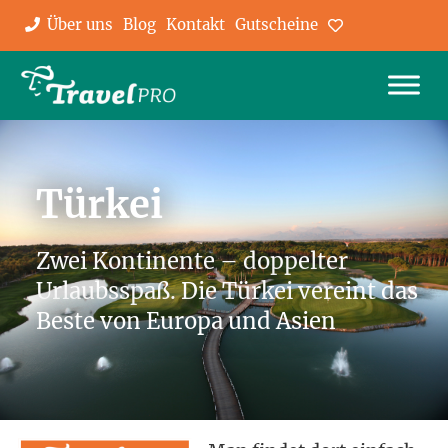
Über uns
Blog
Kontakt
Gutscheine
Favoriten
Türkei
Zwei Kontinente – doppelter
Urlaubsspaß. Die Türkei vereint das
Beste von Europa und Asien