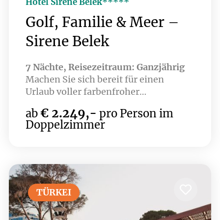
Hotel Sirene Belek*****
Golf, Familie & Meer –
Sirene Belek
7 Nächte, Reisezeitraum: Ganzjährig
Machen Sie sich bereit für einen
Urlaub voller farbenfroher
Unterhaltungen, besonderer Aromen
€ 2.249,-
ab
pro Person im
und glücklicher Momente an den Ufern
Doppelzimmer
eines herrlichen Strandes in Belek,
einem der beliebtesten Urlaubszentren
des Mittelmeerraums.
TÜRKEI