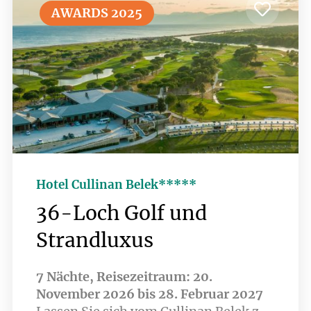
Loch Anlage Gloria Verde sowie der
AWARDS 2025
einzigen Trackman Driving Range in
der Türkei bleiben keine Golf-
Wünsche offen.
Hotel Cullinan Belek*****
36-Loch Golf und
Strandluxus
7 Nächte, Reisezeitraum: 20.
November 2026 bis 28. Februar 2027