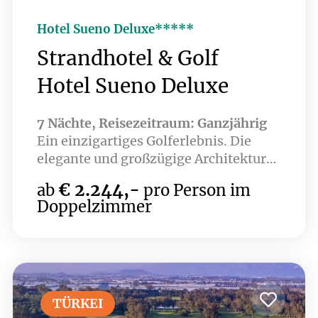
Hotel Sueno Deluxe*****
Strandhotel & Golf
Hotel Sueno Deluxe
7 Nächte, Reisezeitraum: Ganzjährig
Ein einzigartiges Golferlebnis. Die
elegante und großzügige Architektur
des Hotels sowie die traumhafte
€ 2.244,-
ab
pro Person im
Poollandschaft und der direkte Zugang
Doppelzimmer
zum Strand lassen keine Wünsche
offen. Zusätzlich sorgt das Hotel mit
einer breiten Palette an Sport- und
Unterhaltungsmöglichkeiten sowie
einem großzügigen Wellnessbereich
für Entspannung und Erholung.
TÜRKEI