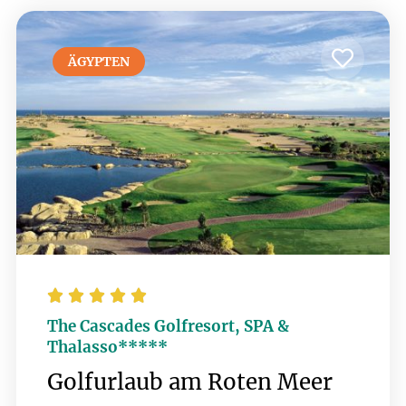
ein Spa und erstklassige Restaurants, sorgen
für Erholung nach einer Runde Golf.
ÄGYPTEN





The Cascades Golfresort, SPA &
Thalasso*****
Golfurlaub am Roten Meer