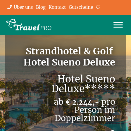
Über uns
Blog
Kontakt
Gutscheine
Favoriten
Strandhotel & Golf
Hotel Sueno Deluxe
Hotel Sueno
Deluxe*****
| ab
pro
€ 2.244,-
Person im
Doppelzimmer