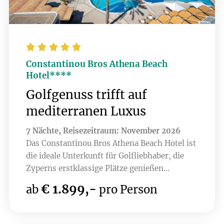





Constantinou Bros Athena Beach
Hotel****
Golfgenuss trifft auf
mediterranen Luxus
7 Nächte, Reisezeitraum: November 2026
Das Constantinou Bros Athena Beach Hotel ist
die ideale Unterkunft für Golfliebhaber, die
Zyperns erstklassige Plätze genießen
möchten. Nur wenige Minuten entfernt liegen
€ 1.899,-
ab
pro Person
Top-Golfplätze wie Elea, Minthis , PGA -
Aphrodite Hills und Secret Valley. Die
luxuriösen Einrichtungen des Hotels, darunter