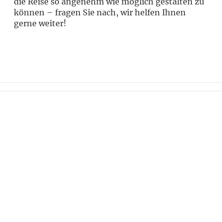
die Reise so angenehm wie möglich gestalten zu
können – fragen Sie nach, wir helfen Ihnen
gerne weiter!
Wollen Sie stets über die neuesten
Angebote und Geheimtipps informiert
werden? Abonnieren Sie unseren
Newsletter und bleiben Sie am Ball.
Jetzt anmelden