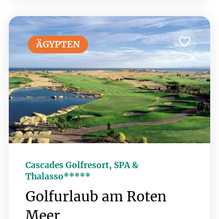
nicht nur die Ruhe genießen, sondern
auch auf einem erstklassigen Golfplatz
spielen. Der Soma Bay Golf Club, ein
Gary Player Design 18-Loch
ÄGYPTEN
Championship Course mit seinen
spektakulären Ausblicken auf das Meer
und die Wüste verspricht ein
einzigartiges Golferlebnis. Aktuell sind
auch bereits 9 Loch des brandneuen
Golfplatzes Hidden Cove bespielbar -
ab dem Jahr 2027 sorgen dann zwei
18-Loch Plätze für perfektes
Golfvergnügen.
Cascades Golfresort, SPA &
Thalasso*****
Golfurlaub am Roten
Meer