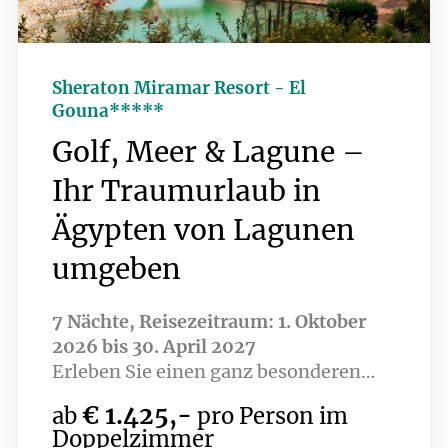
attraktiv. Alles ist bequem erreichbar,
und nach der Runde lässt es sich
bestens abschalten.
Sheraton Miramar Resort - El
Gouna*****
Golf, Meer & Lagune –
Ihr Traumurlaub in
Ägypten von Lagunen
umgeben
7 Nächte, Reisezeitraum: 1. Oktober
2026 bis 30. April 2027
Erleben Sie einen ganz besonderen
Urlaub. Inmitten von malerischen
€ 1.425,-
ab
pro Person im
Lagunen befindet sich, auf 9 kleinen
Doppelzimmer
Inseln verteilt, das Sheraton Miramar