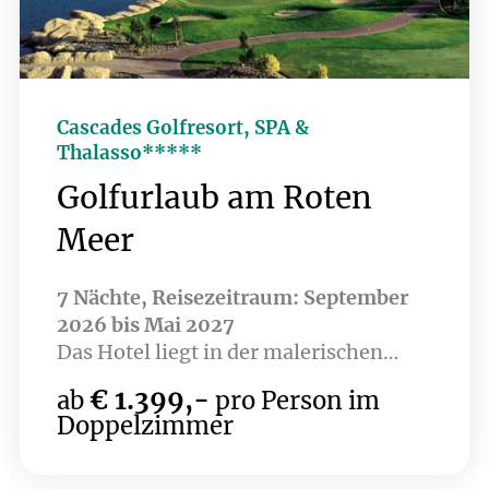
Golfplatzes Hidden Cove bespielbar -
ab dem Jahr 2027 sorgen dann zwei
18-Loch Plätze für perfektes
Golfvergnügen.
Cascades Golfresort, SPA &
Thalasso*****
Golfurlaub am Roten
Meer
7 Nächte, Reisezeitraum: September
2026 bis Mai 2027
Das Hotel liegt in der malerischen
Soma Bay, direkt am Roten Meer, und
€ 1.399,-
ab
pro Person im
bietet eine perfekte Kombination aus
Doppelzimmer
Erholung und Aktivität. Umgeben von
atemberaubender Natur, lässt sich hier
nicht nur die Ruhe genießen, sondern