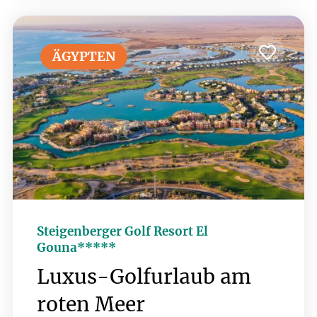
auch auf einem erstklassigen Golfplatz
spielen. Der Cascades Golf & Country
Club, mit seinen spektakulären
ÄGYPTEN
Ausblicken auf das Meer und die
Wüste, lädt zu einer einzigartigen
Golf-Erfahrung ein, die sowohl für
Anfänger als auch für erfahrene Golfer
ideal ist.
Steigenberger Golf Resort El
Gouna*****
Luxus-Golfurlaub am
roten Meer