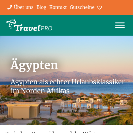
Über uns
Blog
Kontakt
Gutscheine
Favoriten
Ägypten
Agypten als echter Urlaubsklassiker
im Norden Afrikas