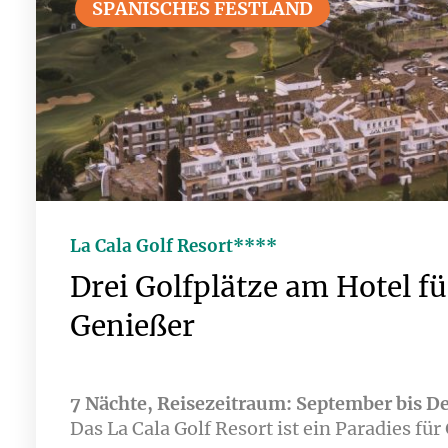
liegen nur wenige Minuten entfernt.
SPANISCHES FESTLAND
La Cala Golf Resort****
Drei Golfplätze am Hotel fü
Genießer
7 Nächte, Reisezeitraum: September bis 
Das La Cala Golf Resort ist ein Paradies für