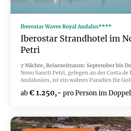
Iberostar Waves Royal Andalus****
Iberostar Strandhotel im N
Petri
7 Nächte, Reisezeitraum: September bis 
Novo Sancti Petri, gelegen an der Costa de l
Andalusien, ist ein wahres Paradies für Gol
ganzjährig angenehmes Klima, wundersch
€ 1.250,-
ab
pro Person im Doppe
eine große Auswahl an Golfplätzen mit a
erwarten Sie. Das Iberostar Waves Royal An
direkt am Strand umgeben von den Golfplä
Petri A & B – zwei 18-Loch Championship G
Golfplätze wie Campano, Sancti Petri Hills