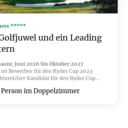
ness *****
Golfjuwel und ein Leading
tern
raum: Juni 2026 bis Oktober 2027
ist Bewerber für den Ryder Cup 2023
htsreicher Kandidat für den Ryder Cup
miral***** gehört zu den Leading Hotels
 Person im Doppelzimmer
nen Sie sich ein außergewöhnliches
Stunde von Barcelona und 15 Minuten von
adt Girona entfernt, werden Sie zwei 18-
Plätze und ein Top-Hotel begeistern.
wir Ihre Reise auch mit einem Aufenthalt