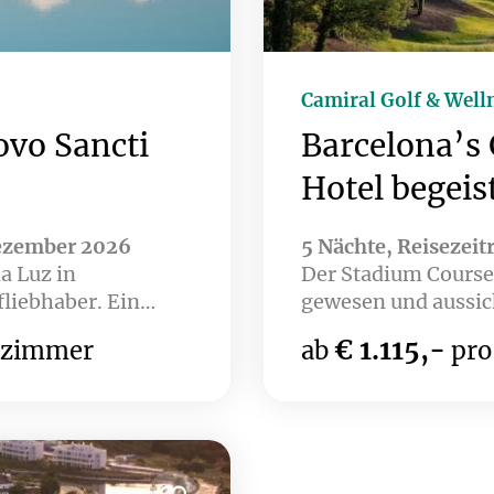
Camiral Golf & Well
ovo Sancti
Barcelona’s 
Hotel begeis
Dezember 2026
5 Nächte, Reisezeit
a Luz in
Der Stadium Course 
fliebhaber. Ein
gewesen und aussic
öne Küstenlage und
2031. Das Hotel Ca
€ 1.115,-
lzimmer
ab
pro
ndalusischem Charme
of the World – gön
dalus Hotel liegt
Erlebnis! Nur eine 
tzen Novo Sancti
der historischen St
olfplätzen. Weitere
Loch Championship 
 und La Estancia
Gerne kombinieren 