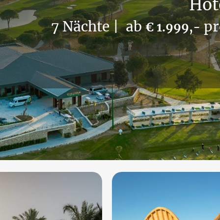
Hot
7 Nächte
| ab
pr
€ 1.999,-