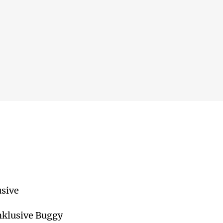
usive
nklusive Buggy