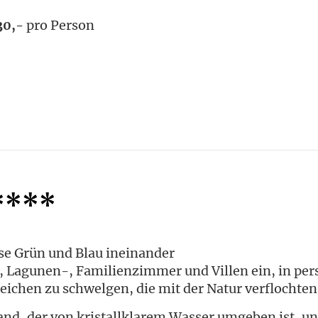
30,-
pro Person
*****
se Grün und Blau ineinander
, Lagunen-, Familienzimmer und Villen ein, in per
chen zu schwelgen, die mit der Natur verflochten
and, der von kristallklarem Wasser umgeben ist, u