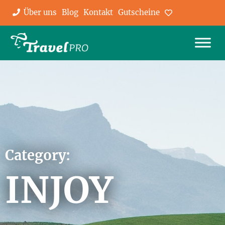
Über uns
Blog
Kontakt
Gutscheine
Favoriten
Category:
INJOY