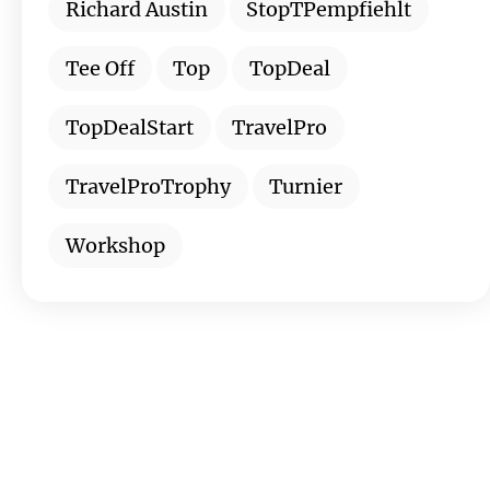
Richard Austin
StopTPempfiehlt
Tee Off
Top
TopDeal
TopDealStart
TravelPro
TravelProTrophy
Turnier
Workshop
Wollen Sie stets über die neuesten
Angebote und Geheimtipps informiert