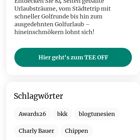
Entdecken Sie 84 Seiten geballte
Urlaubsträume, vom Städtetrip mit
schneller Golfrunde bis hin zum
ausgedehnten Golfurlaub –
hineinschmökern lohnt sich!
Hier geht's zum TEE OFF
Schlagwörter
Awards26
bkk
blogtunesien
Charly Bauer
Chippen