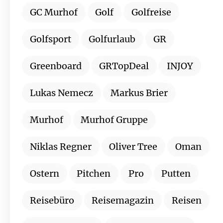
GC Murhof
Golf
Golfreise
Golfsport
Golfurlaub
GR
Greenboard
GRTopDeal
INJOY
Lukas Nemecz
Markus Brier
Murhof
Murhof Gruppe
Niklas Regner
Oliver Tree
Oman
Ostern
Pitchen
Pro
Putten
Reisebüro
Reisemagazin
Reisen