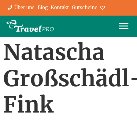
Über uns
Blog
Kontakt
Gutscheine
Favoriten
Natascha
Großschädl
Fink
Wollen Sie stets über die neuesten