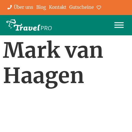
Über uns
Blog
Kontakt
Gutscheine
Favoriten
Mark van
Haagen
Wollen Sie stets über die neuesten
Angebote und Geheimtipps informiert
werden? Abonnieren Sie unseren
Newsletter und bleiben Sie am Ball.