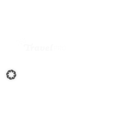
Jetzt anmelden
Büroadresse:
Andritzer Reichsstraße 157
8046 Graz
+43 316 26 49 19
office@travelpro.at
Golfreisen
Nützliche Links
Österreich
Über uns
Europa
Blog
Weltweit
Kontakt