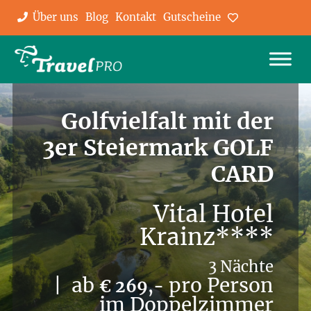
Über uns
Blog
Kontakt
Gutscheine
Favoriten
Golfvielfalt mit der
3er Steiermark GOLF
CARD
Vital Hotel
Krainz****
3 Nächte
| ab
pro Person
€ 269,-
im Doppelzimmer