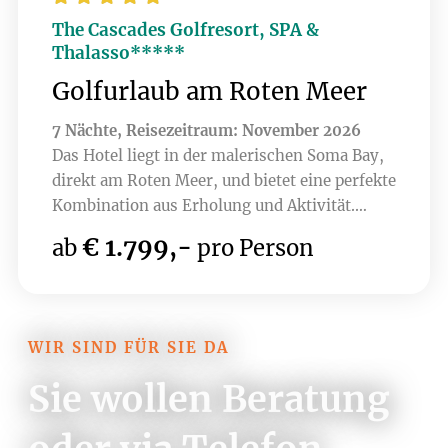
The Cascades Golfresort, SPA &
Thalasso*****
Golfurlaub am Roten Meer
7 Nächte, Reisezeitraum: November 2026
Das Hotel liegt in der malerischen Soma Bay,
direkt am Roten Meer, und bietet eine perfekte
Kombination aus Erholung und Aktivität.
Umgeben von atemberaubender Natur, lässt
€ 1.799,-
ab
pro Person
sich hier nicht nur die Ruhe genießen,
sondern auch auf einem erstklassigen
Golfplatz spielen. Der Soma Bay Golf Club, ein
Gary Player Design 18-Loch Championship
WIR SIND FÜR SIE DA
Course mit seinen spektakulären Ausblicken
auf das Meer und die Wüste verspricht ein
Sie wollen Beratung
einzigartiges Golferlebnis. Aktuell sind auch
bereits 9 Loch des brandneuen Golfplatzes