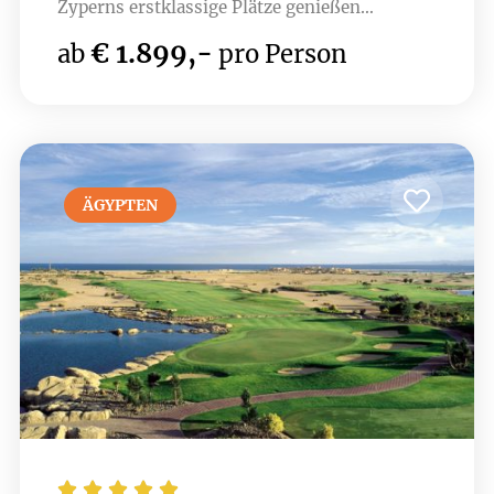
Zyperns erstklassige Plätze genießen
möchten. Nur wenige Minuten entfernt liegen
€ 1.899,-
ab
pro Person
Top-Golfplätze wie Elea, Minthis , PGA -
Aphrodite Hills und Secret Valley. Die
luxuriösen Einrichtungen des Hotels, darunter
ein Spa und erstklassige Restaurants, sorgen
für Erholung nach einer Runde Golf.
ÄGYPTEN




