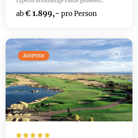
Zyperns erstklassige Plätze genießen
möchten. Nur wenige Minuten entfernt liegen
€ 1.899,-
ab
pro Person
Top-Golfplätze wie Elea, Minthis , PGA -
Aphrodite Hills und Secret Valley. Die
luxuriösen Einrichtungen des Hotels, darunter
ein Spa und erstklassige Restaurants, sorgen
für Erholung nach einer Runde Golf.
ÄGYPTEN




