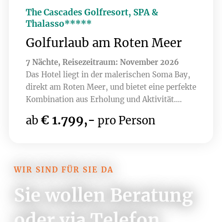
The Cascades Golfresort, SPA &
Thalasso*****
Golfurlaub am Roten Meer
7 Nächte, Reisezeitraum: November 2026
Das Hotel liegt in der malerischen Soma Bay,
direkt am Roten Meer, und bietet eine perfekte
Kombination aus Erholung und Aktivität.
Umgeben von atemberaubender Natur, lässt
€ 1.799,-
ab
pro Person
sich hier nicht nur die Ruhe genießen,
sondern auch auf einem erstklassigen
Golfplatz spielen. Der Soma Bay Golf Club, ein
Gary Player Design 18-Loch Championship
WIR SIND FÜR SIE DA
Course mit seinen spektakulären Ausblicken
auf das Meer und die Wüste verspricht ein
Sie wollen Beratung
einzigartiges Golferlebnis. Aktuell sind auch
bereits 9 Loch des brandneuen Golfplatzes
oder via Telefon