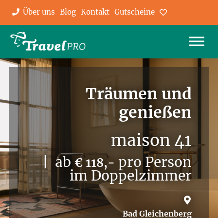
Über uns
Blog
Kontakt
Gutscheine
Favoriten
Träumen und
genießen
maison 41
| ab
pro Person
€ 118,-
im Doppelzimmer
Bad Gleichenberg