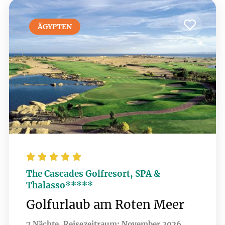
für Erholung nach einer Runde Golf.
ÄGYPTEN





The Cascades Golfresort, SPA &
Thalasso*****
Golfurlaub am Roten Meer
7 Nächte, Reisezeitraum: November 2026