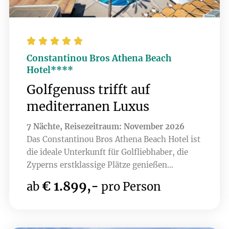





Constantinou Bros Athena Beach
Hotel****
Golfgenuss trifft auf
mediterranen Luxus
7 Nächte, Reisezeitraum: November 2026
Das Constantinou Bros Athena Beach Hotel ist
die ideale Unterkunft für Golfliebhaber, die
Zyperns erstklassige Plätze genießen
möchten. Nur wenige Minuten entfernt liegen
€ 1.899,-
ab
pro Person
Top-Golfplätze wie Elea, Minthis , PGA -
Aphrodite Hills und Secret Valley. Die
luxuriösen Einrichtungen des Hotels, darunter
ein Spa und erstklassige Restaurants, sorgen