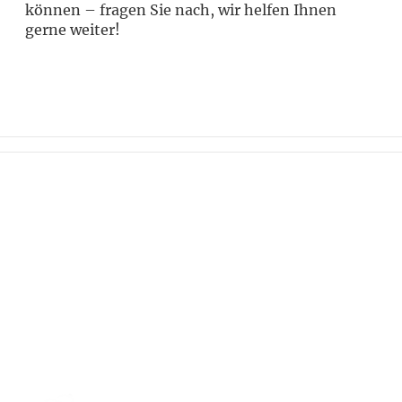
können – fragen Sie nach, wir helfen Ihnen
gerne weiter!
Wollen Sie stets über die neuesten
Angebote und Geheimtipps informiert
werden? Abonnieren Sie unseren
Newsletter und bleiben Sie am Ball.
Jetzt anmelden