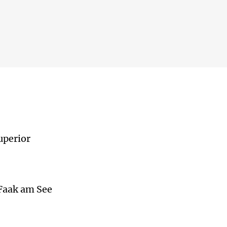
uperior
 Faak am See