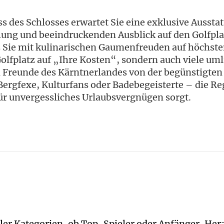
ss des Schlosses erwartet Sie eine exklusive Auss
ung und beeindruckenden Ausblick auf den Golfplat
ss Sie mit kulinarischen Gaumenfreuden auf höchst
lfplatz auf „Ihre Kosten“, sondern auch viele umli
en Freunde des Kärntnerlandes von der begünstigten
Bergfexe, Kulturfans oder Badebegeisterte – die Reg
r unvergessliches Urlaubsvergnügen sorgt.
ller Kategorien, ob Top-Spieler oder Anfänger, He