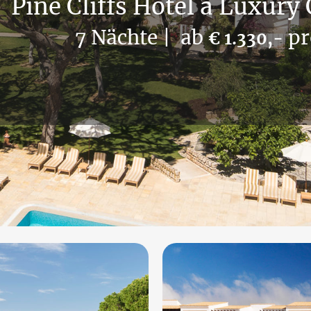
Pine Cliffs Hotel a Luxury
7 Nächte
| ab
pr
€ 1.330,-