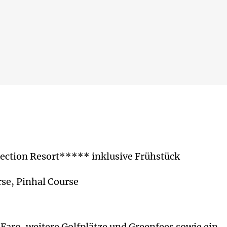
llection Resort***** inklusive Frühstück
rse, Pinhal Course
 Faro, weitere Golfplätze und Greenfees sowie ein