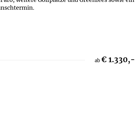
unschtermin.
€ 1.330,-
ab