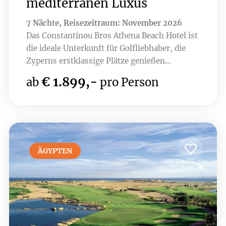
mediterranen Luxus
7 Nächte, Reisezeitraum: November 2026
Das Constantinou Bros Athena Beach Hotel ist
die ideale Unterkunft für Golfliebhaber, die
Zyperns erstklassige Plätze genießen
möchten. Nur wenige Minuten entfernt liegen
€ 1.899,-
ab
pro Person
Top-Golfplätze wie Elea, Minthis , PGA -
Aphrodite Hills und Secret Valley. Die
luxuriösen Einrichtungen des Hotels, darunter
ein Spa und erstklassige Restaurants, sorgen
für Erholung nach einer Runde Golf.
ÄGYPTEN