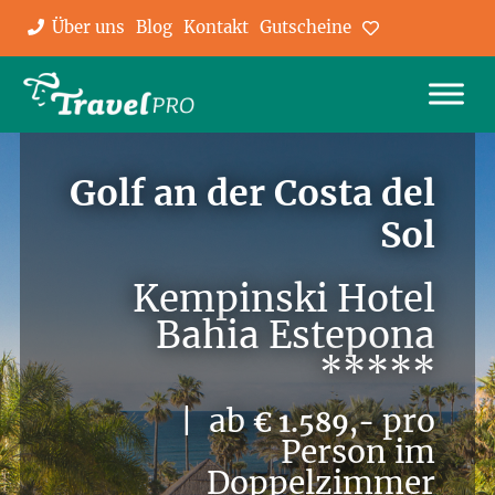
Über uns
Blog
Kontakt
Gutscheine
Favoriten
Golf an der Costa del
Sol
Kempinski Hotel
Bahia Estepona
*****
| ab
pro
€ 1.589,-
Person im
Doppelzimmer