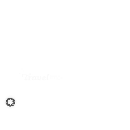
Wollen Sie stets über die neuesten
Angebote und Geheimtipps informiert
werden? Abonnieren Sie unseren
Newsletter und bleiben Sie am Ball.
Jetzt anmelden
Büroadresse:
Andritzer Reichsstraße 157
8046 Graz
+43 316 26 49 19
office@travelpro.at
Golfreisen
Nützliche Links