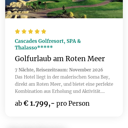





Cascades Golfresort, SPA &
Thalasso*****
Golfurlaub am Roten Meer
7 Nächte, Reisezeitraum: November 2026
Das Hotel liegt in der malerischen Soma Bay,
direkt am Roten Meer, und bietet eine perfekte
Kombination aus Erholung und Aktivität.
Umgeben von atemberaubender Natur, lässt
€ 1.799,-
ab
pro Person
sich hier nicht nur die Ruhe genießen,
sondern auch auf einem erstklassigen
Golfplatz spielen. Der Soma Bay Golf Club, ein
Gary Player Design 18-Loch Championship