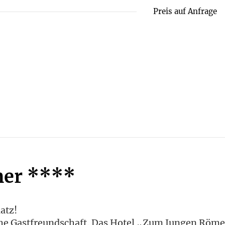
Preis auf Anfrage
mer ****
atz!
hische Gastfreundschaft. Das Hotel „Zum Jungen Römer