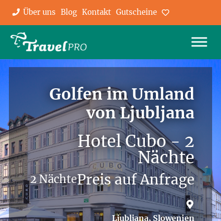
Über uns
Blog
Kontakt
Gutscheine
Favoriten
Golfen im Umland
von Ljubljana
Hotel Cubo - 2
Nächte
Preis auf Anfrage
2 Nächte
Ljubljana, Slowenien