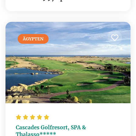
Aphrodite Hills und Secret Valley. Die
luxuriösen Einrichtungen des Hotels, darunter
ein Spa und erstklassige Restaurants, sorgen
für Erholung nach einer Runde Golf.
ÄGYPTEN





Cascades Golfresort, SPA &
Thalasso*****