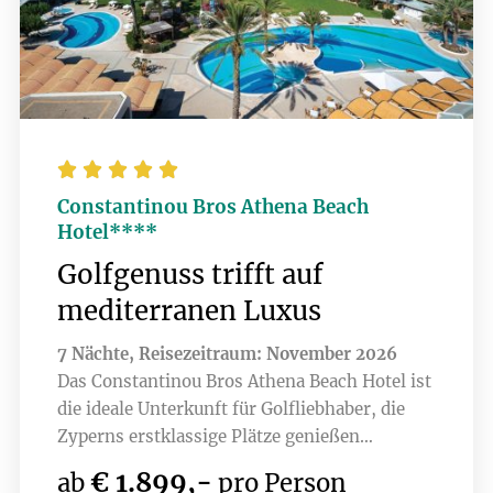





Constantinou Bros Athena Beach
Hotel****
Golfgenuss trifft auf
mediterranen Luxus
7 Nächte, Reisezeitraum: November 2026
Das Constantinou Bros Athena Beach Hotel ist
die ideale Unterkunft für Golfliebhaber, die
Zyperns erstklassige Plätze genießen
möchten. Nur wenige Minuten entfernt liegen
€ 1.899,-
ab
pro Person
Top-Golfplätze wie Elea, Minthis , PGA -