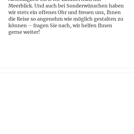
Meerblick. Und auch bei Sonderwünschen haben
wir stets ein offenes Ohr und freuen uns, Ihnen
die Reise so angenehm wie möglich gestalten zu
können – fragen Sie nach, wir helfen Ihnen
gerne weiter!
Wollen Sie stets über die neuesten
Angebote und Geheimtipps informiert
werden? Abonnieren Sie unseren
Newsletter und bleiben Sie am Ball.
Jetzt anmelden