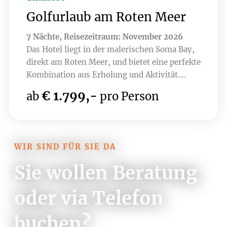
Golfurlaub am Roten Meer
7 Nächte, Reisezeitraum: November 2026
Das Hotel liegt in der malerischen Soma Bay,
direkt am Roten Meer, und bietet eine perfekte
Kombination aus Erholung und Aktivität.
Umgeben von atemberaubender Natur, lässt
€ 1.799,-
ab
pro Person
sich hier nicht nur die Ruhe genießen,
sondern auch auf einem erstklassigen
Golfplatz spielen. Der Soma Bay Golf Club, ein
Gary Player Design 18-Loch Championship
WIR SIND FÜR SIE DA
Course mit seinen spektakulären Ausblicken
auf das Meer und die Wüste verspricht ein
Sie wollen Beratung
einzigartiges Golferlebnis. Aktuell sind auch
bereits 9 Loch des brandneuen Golfplatzes
oder via Telefon
Hidden Cove bespielbar - ab dem Jahr 2027
sorgen dann zwei 18-Loch Plätze für
buchen?
perfektes Golfvergnügen.