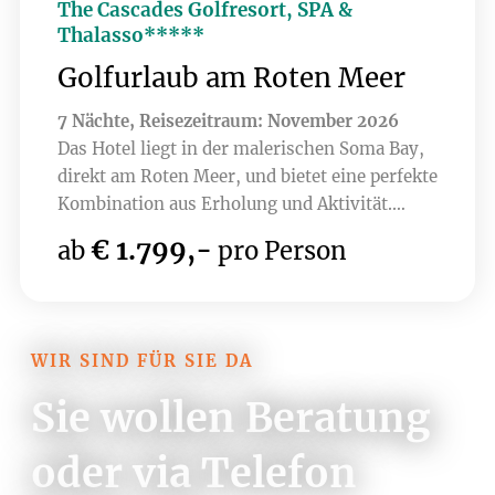
The Cascades Golfresort, SPA &
Thalasso*****
Golfurlaub am Roten Meer
7 Nächte, Reisezeitraum: November 2026
Das Hotel liegt in der malerischen Soma Bay,
direkt am Roten Meer, und bietet eine perfekte
Kombination aus Erholung und Aktivität.
Umgeben von atemberaubender Natur, lässt
€ 1.799,-
ab
pro Person
sich hier nicht nur die Ruhe genießen,
sondern auch auf einem erstklassigen
Golfplatz spielen. Der Soma Bay Golf Club, ein
Gary Player Design 18-Loch Championship
WIR SIND FÜR SIE DA
Course mit seinen spektakulären Ausblicken
auf das Meer und die Wüste verspricht ein
Sie wollen Beratung
einzigartiges Golferlebnis. Aktuell sind auch
bereits 9 Loch des brandneuen Golfplatzes
oder via Telefon
Hidden Cove bespielbar - ab dem Jahr 2027