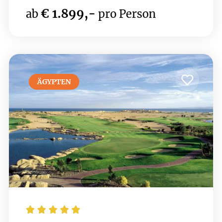
möchten. Nur wenige Minuten entfernt liegen
€ 1.899,-
ab
pro Person
Top-Golfplätze wie Elea, Minthis , PGA -
Aphrodite Hills und Secret Valley. Die
luxuriösen Einrichtungen des Hotels, darunter
ein Spa und erstklassige Restaurants, sorgen
für Erholung nach einer Runde Golf.
ÄGYPTEN




