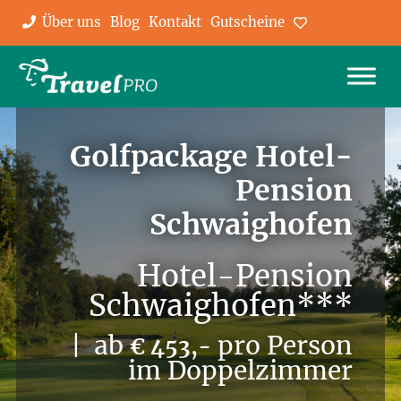
Über uns
Blog
Kontakt
Gutscheine
Favoriten
Golfpackage Hotel-
Pension
Schwaighofen
Hotel-Pension
Schwaighofen***
| ab
pro Person
€ 453,-
im Doppelzimmer