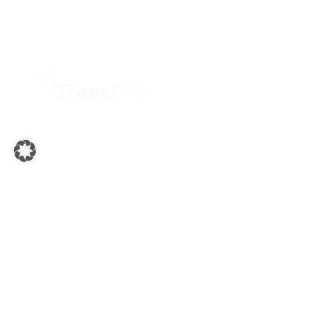
Jetzt anmelden
Büroadresse:
Andritzer Reichsstraße 157
8046 Graz
+43 316 26 49 19
office@travelpro.at
Golfreisen
Nützliche Links
Österreich
Über uns
Europa
Blog
Weltweit
Kontakt
Gruppenreisen
Gutscheine