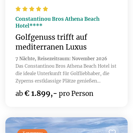





Constantinou Bros Athena Beach
Hotel****
Golfgenuss trifft auf
mediterranen Luxus
7 Nächte, Reisezeitraum: November 2026
Das Constantinou Bros Athena Beach Hotel ist
die ideale Unterkunft für Golfliebhaber, die
Zyperns erstklassige Plätze genießen
möchten. Nur wenige Minuten entfernt liegen
€ 1.899,-
ab
pro Person
Top-Golfplätze wie Elea, Minthis , PGA -
Aphrodite Hills und Secret Valley. Die
luxuriösen Einrichtungen des Hotels, darunter
ein Spa und erstklassige Restaurants, sorgen
für Erholung nach einer Runde Golf.