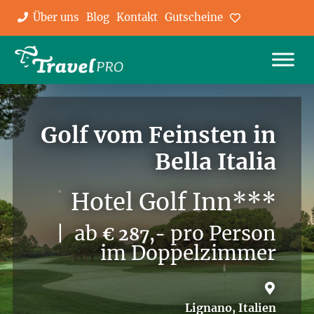
Über uns
Blog
Kontakt
Gutscheine
Favoriten
Golf vom Feinsten in
Bella Italia
Hotel Golf Inn***
| ab
pro Person
€ 287,-
im Doppelzimmer
Lignano, Italien