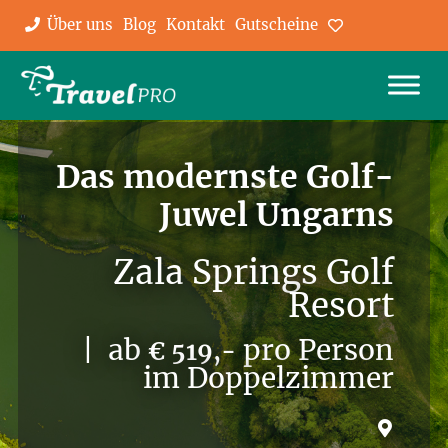
Über uns
Blog
Kontakt
Gutscheine
Favoriten
Das modernste Golf-
Juwel Ungarns
Zala Springs Golf
Resort
| ab
pro Person
€ 519,-
im Doppelzimmer