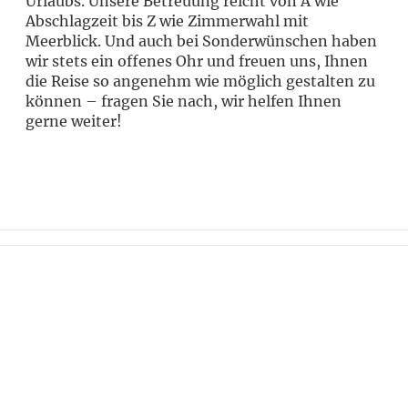
Urlaubs. Unsere Betreuung reicht von A wie
Abschlagzeit bis Z wie Zimmerwahl mit
Meerblick. Und auch bei Sonderwünschen haben
wir stets ein offenes Ohr und freuen uns, Ihnen
die Reise so angenehm wie möglich gestalten zu
können – fragen Sie nach, wir helfen Ihnen
gerne weiter!
Wollen Sie stets über die neuesten
Angebote und Geheimtipps informiert
werden? Abonnieren Sie unseren
Newsletter und bleiben Sie am Ball.
Jetzt anmelden