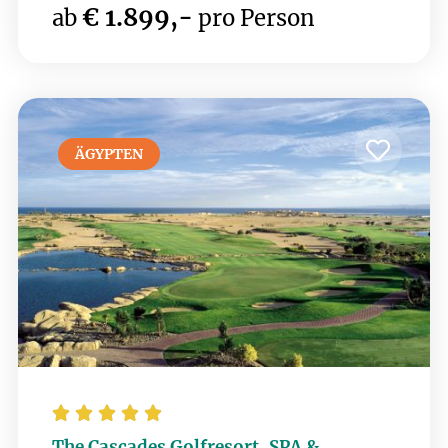
möchten. Nur wenige Minuten entfernt liegen
€ 1.899,-
ab
pro Person
Top-Golfplätze wie Elea, Minthis , PGA -
Aphrodite Hills und Secret Valley. Die
luxuriösen Einrichtungen des Hotels, darunter
ein Spa und erstklassige Restaurants, sorgen
für Erholung nach einer Runde Golf.
ÄGYPTEN





The Cascades Golfresort, SPA &