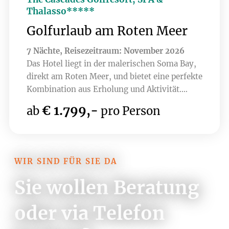
Thalasso*****
Golfurlaub am Roten Meer
7 Nächte, Reisezeitraum: November 2026
Das Hotel liegt in der malerischen Soma Bay,
direkt am Roten Meer, und bietet eine perfekte
Kombination aus Erholung und Aktivität.
Umgeben von atemberaubender Natur, lässt
€ 1.799,-
ab
pro Person
sich hier nicht nur die Ruhe genießen,
sondern auch auf einem erstklassigen
Golfplatz spielen. Der Soma Bay Golf Club, ein
Gary Player Design 18-Loch Championship
WIR SIND FÜR SIE DA
Course mit seinen spektakulären Ausblicken
auf das Meer und die Wüste verspricht ein
Sie wollen Beratung
einzigartiges Golferlebnis. Aktuell sind auch
bereits 9 Loch des brandneuen Golfplatzes
oder via Telefon
Hidden Cove bespielbar - ab dem Jahr 2027